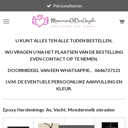
Personaliseren
Ga
direct
naar
de
hoofdinhoud
U KUNT ALLES TEN ALLE TIJDEN BESTELLEN,
WIJ VRAGEN U NA HET PLAATSEN VAN DE BESTELLING
EVEN CONTACT OP TE NEMEN,
DOORMIDDEL VAN EEN WHATSAPPJE.. 0646727121
I.V.M. DE EVENTUELE PERSOONLIJKE AANVULLING EN
KLEUR.
Epoxy Herdenkings As, Vacht, Moedermelk sieraden