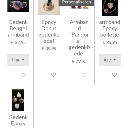
Personaliseren
Gedenk
Epoxy
Armban
armband
Beugel
Donut
d
Epoxy
armband
gedenkb
"Pandor
bolletje
edel
a"
€ 37,95
€ 36,95
gedenkb
€ 39,99
edel
€ 29,95
In winkelwagen
In winkelwagen
Bekijk details
In winkelwag
Gedenk
Epoxy