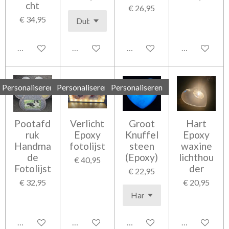
cht
€ 26,95
€ 34,95
Bekijk details
Bekijk details
In winkelwagen
Bekijk detail
Personaliseren
Personaliseren
Personaliseren
Pootafd
Verlicht
Groot
Hart
ruk
Epoxy
Knuffel
Epoxy
Handma
fotolijst
steen
waxine
de
(Epoxy)
lichthou
€ 40,95
Fotolijst
der
€ 22,95
€ 32,95
€ 20,95
Bekijk details
Bekijk details
Bekijk details
In winkelwag