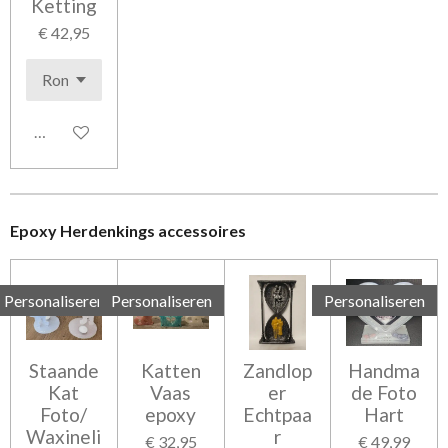
Ketting
€ 42,95
In winkelwagen
Epoxy Herdenkings accessoires
Personaliseren
Personaliseren
Personaliseren
Staande
Katten
Zandlop
Handma
Kat
Vaas
er
de Foto
Foto/
epoxy
Echtpaa
Hart
Waxineli
r
€ 32,95
€ 49,99