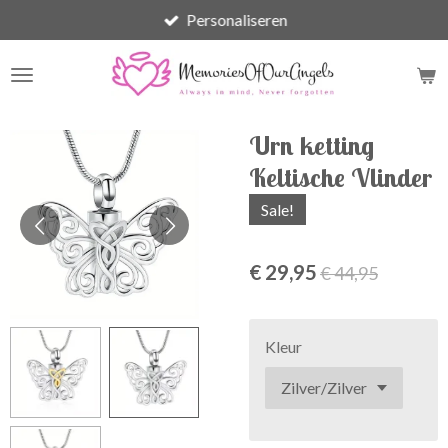
Personaliseren
Ga
direct
naar
de
hoofdinhoud
Urn ketting
Keltische Vlinder
Sale!
€ 29,95
€ 44,95
Kleur