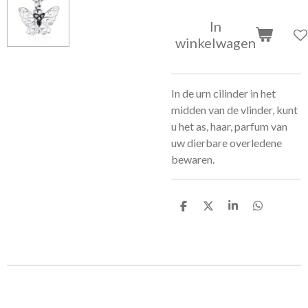
In
winkelwagen
In de urn cilinder in het
midden van de vlinder, kunt
u het as, haar, parfum van
uw dierbare overledene
bewaren.
D
D
S
D
e
e
h
e
l
e
a
l
e
l
r
e
n
e
n