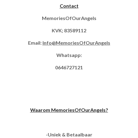
Contact
MemoriesOfOurAngels
KVK; 83589112
Email:
Info@MemoriesOfOurAngels
Whatsapp:
0646727121
Waarom MemoriesOfOurAngels?
-Uniek & Betaalbaar