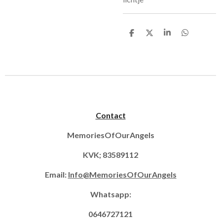
D
D
S
D
e
e
h
e
l
e
a
l
e
l
r
e
n
e
n
Contact
MemoriesOfOurAngels
KVK; 83589112
Email:
Info@MemoriesOfOurAngels
Whatsapp:
0646727121