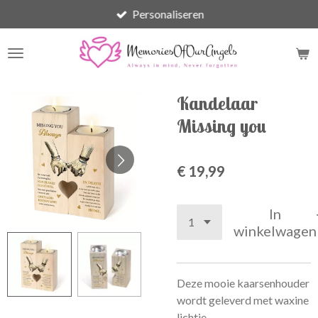
Personaliseren
Ga
direct
naar
de
hoofdinhoud
Kandelaar
Missing you
€ 19,99
In
winkelwagen
Deze mooie kaarsenhouder
wordt geleverd met waxine
lichtje