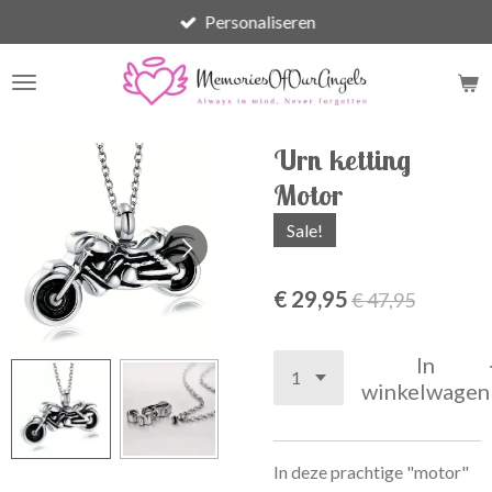
Personaliseren
Ga
direct
naar
de
hoofdinhoud
Urn ketting
Motor
Sale!
€ 29,95
€ 47,95
In
winkelwagen
In deze prachtige "motor"