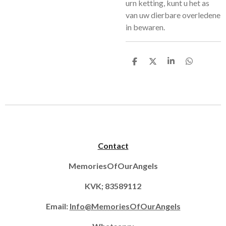
urn ketting, kunt u het as
van uw dierbare overledene
in bewaren.
D
D
S
D
e
e
h
e
l
e
a
l
e
l
r
e
n
e
n
Contact
MemoriesOfOurAngels
KVK; 83589112
Email:
Info@MemoriesOfOurAngels