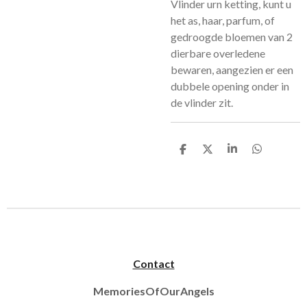
Vlinder urn ketting, kunt u
het as, haar, parfum, of
gedroogde bloemen van 2
dierbare overledene
bewaren, aangezien er een
dubbele opening onder in
de vlinder zit.
D
D
S
D
e
e
h
e
l
e
a
l
e
l
r
e
n
e
n
Contact
MemoriesOfOurAngels