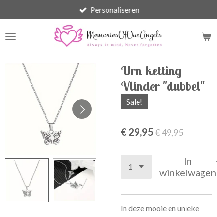
Personaliseren
Ga
direct
naar
de
hoofdinhoud
Urn ketting
Vlinder "dubbel"
Sale!
€ 29,95
€ 49,95
In
winkelwagen
In deze mooie en unieke