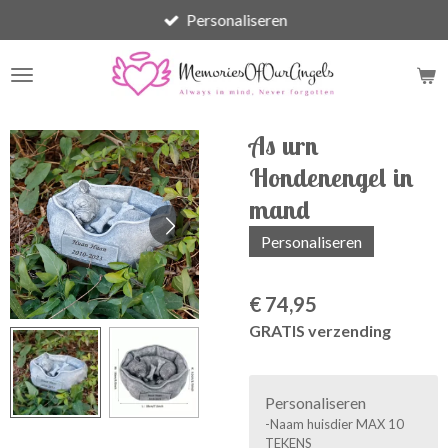
Personaliseren
Ga
direct
naar
de
hoofdinhoud
As urn
Hondenengel in
mand
Personaliseren
€ 74,95
GRATIS verzending
Personaliseren
-Naam huisdier MAX 10
TEKENS