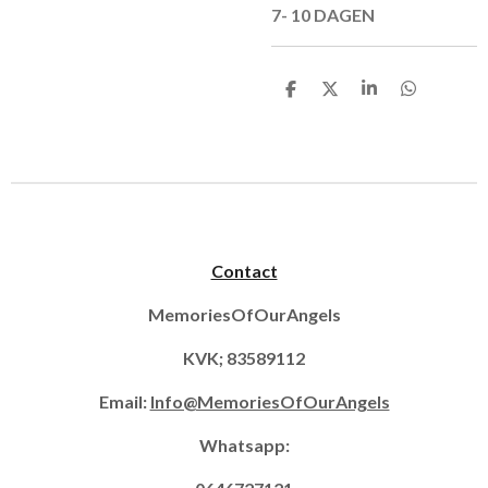
7- 10 DAGEN
D
D
S
D
e
e
h
e
l
e
a
l
e
l
r
e
n
e
n
Contact
MemoriesOfOurAngels
KVK; 83589112
Email:
Info@MemoriesOfOurAngels
Whatsapp: