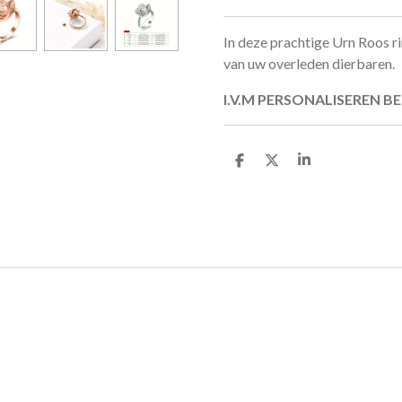
In deze prachtige Urn Roos ri
van uw overleden dierbaren.
I.V.M PERSONALISEREN BE
D
D
S
e
e
h
l
e
a
e
l
r
n
e