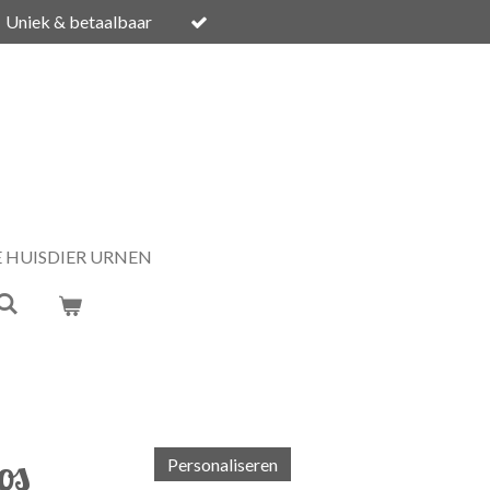
Uniek & betaalbaar
E HUISDIER URNEN
os
Personaliseren