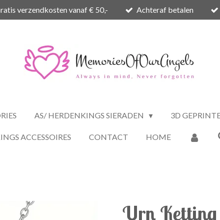
ratis verzendkosten vanaf € 50,-
Achteraf betalen
RIES
AS/ HERDENKINGS SIERADEN
3D GEPRINT
INGS ACCESSOIRES
CONTACT
HOME
Urn Ketting