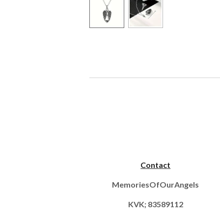
Contact
MemoriesOfOurAngels
KVK; 83589112