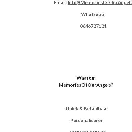
Email:
Info@MemoriesOfOurAngel
Whatsapp:
0646727121
Waarom
MemoriesOfOurAngels?
-Uniek & Betaalbaar
-Personaliseren
-Achteraf betalen