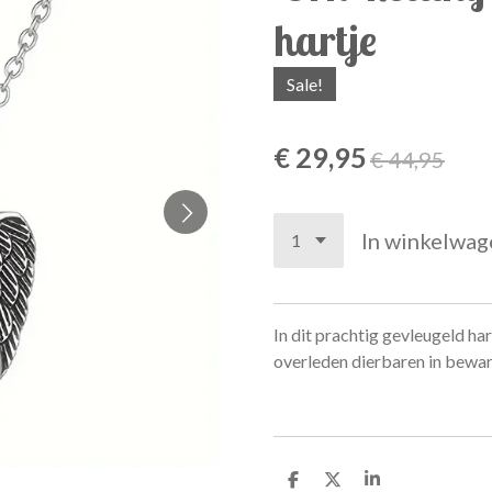
hartje
Sale!
€ 29,95
€ 44,95
In winkelwag
In dit prachtig gevleugeld har
overleden dierbaren in bewar
D
D
S