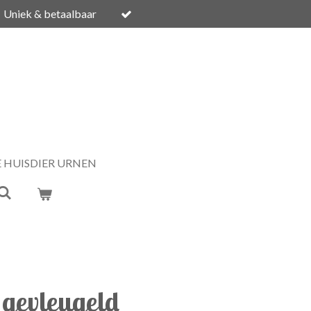
Uniek & betaalbaar
E HUISDIER URNEN
 gevleugeld