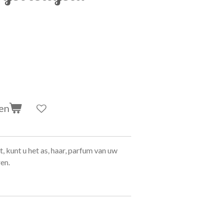
en
t, kunt u het as, haar, parfum van uw
en.