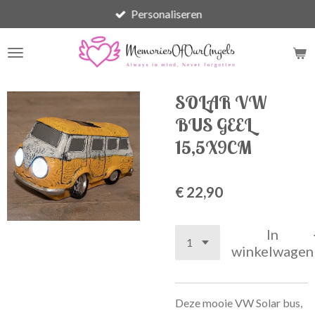
Personaliseren
Ga
direct
naar
de
hoofdinhoud
SOLAR VW
BUS GEEL
15,5X9CM
€ 22,90
In
winkelwagen
Deze mooie VW Solar bus,