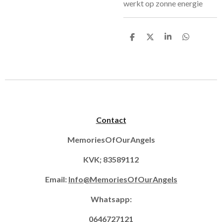
werkt op zonne energie
D
D
S
D
e
e
h
e
l
e
a
l
e
l
r
e
n
e
n
Contact
MemoriesOfOurAngels
KVK; 83589112
Email:
Info@MemoriesOfOurAngels
Whatsapp:
0646727121