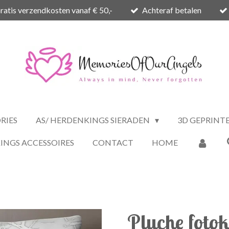
ratis verzendkosten vanaf € 50,-
Achteraf betalen
RIES
AS/ HERDENKINGS SIERADEN
3D GEPRINT
INGS ACCESSOIRES
CONTACT
HOME
Pluche foto