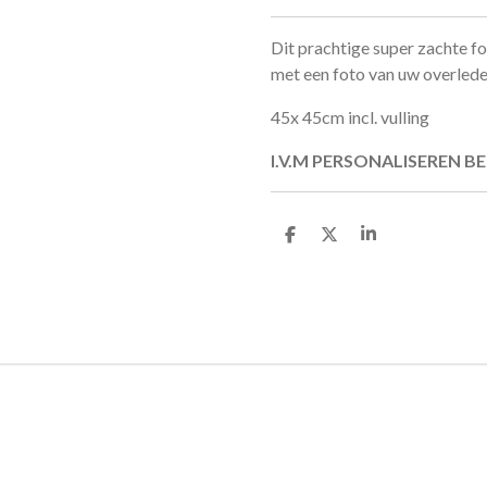
Dit prachtige super zachte fo
met een foto van uw overleden
45x 45cm incl. vulling
I.V.M PERSONALISEREN BE
D
D
S
e
e
h
l
e
a
e
l
r
n
e