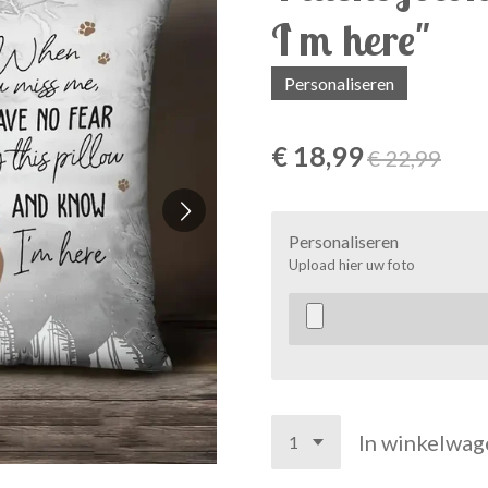
I`m here"
Personaliseren
€ 18,99
€ 22,99
Personaliseren
Upload hier uw foto
In winkelwag