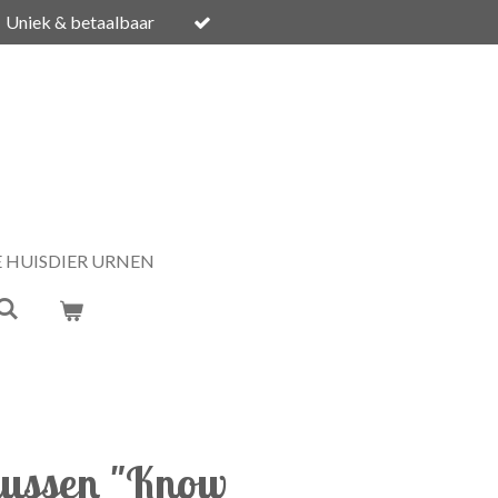
Uniek & betaalbaar
E HUISDIER URNEN
kussen "Know