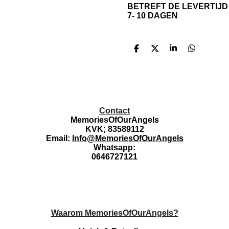
BETREFT DE LEVERTIJD
7- 10 DAGEN
D
D
S
D
e
e
h
e
l
e
a
l
e
l
r
e
n
e
n
Contact
MemoriesOfOurAngels
KVK; 83589112
Email:
Info@MemoriesOfOurAngels
Whatsapp:
0646727121
Waarom MemoriesOfOurAngels?