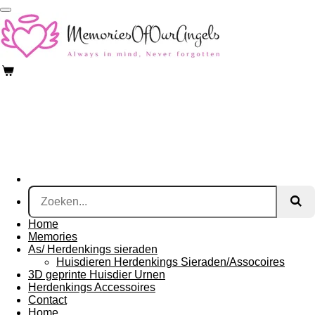
Ga
direct
naar
de
hoofdinhoud
Home
Memories
As/ Herdenkings sieraden
Huisdieren Herdenkings Sieraden/Assocoires
3D geprinte Huisdier Urnen
Herdenkings Accessoires
Contact
Home