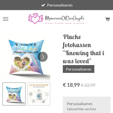
Personaliseren
Ga
direct
naar
de
hoofdinhoud
Pluche
fotokussen
"Knowing that i
was loved"
Personaliseren
€ 18,99
€ 22,99
Personaliseren
Upload hier uw foto