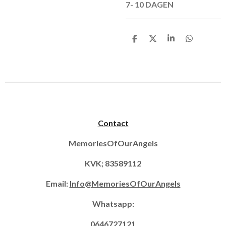
7- 10 DAGEN
D
D
S
D
e
e
h
e
l
e
a
l
e
l
r
e
n
e
n
Contact
MemoriesOfOurAngels
KVK; 83589112
Email:
Info@MemoriesOfOurAngels
Whatsapp:
0646727121