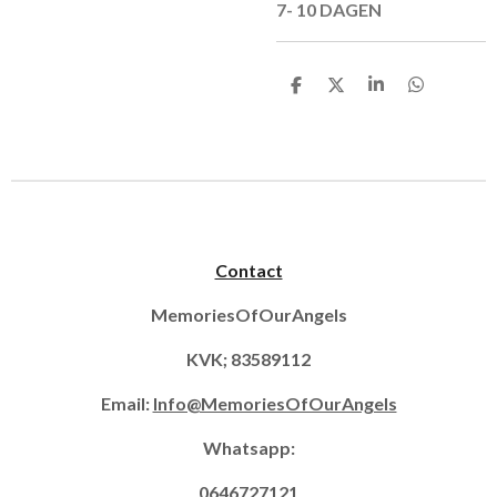
7- 10 DAGEN
D
D
S
D
e
e
h
e
l
e
a
l
e
l
r
e
n
e
n
Contact
MemoriesOfOurAngels
KVK; 83589112
Email:
Info@MemoriesOfOurAngels
Whatsapp:
0646727121