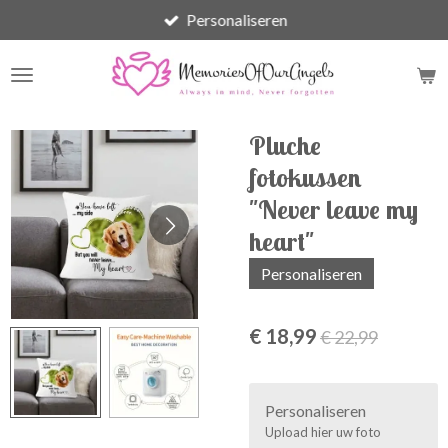
Personaliseren
Ga
direct
naar
de
hoofdinhoud
Pluche
fotokussen
"Never leave my
heart"
Personaliseren
€ 18,99
€ 22,99
Personaliseren
Upload hier uw foto