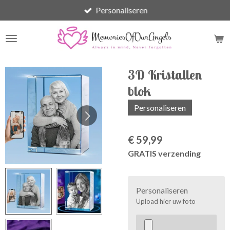
Personaliseren
Ga
direct
naar
de
hoofdinhoud
3D Kristallen
blok
Personaliseren
€ 59,99
GRATIS verzending
Personaliseren
Upload hier uw foto