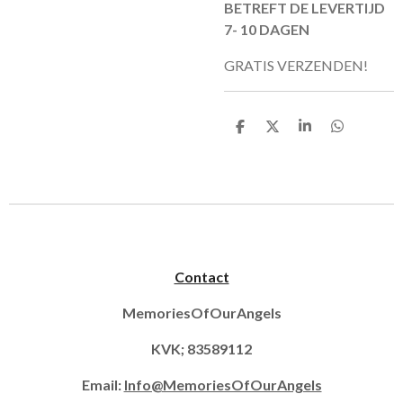
BETREFT DE LEVERTIJD
7- 10 DAGEN
GRATIS VERZENDEN!
D
D
S
D
e
e
h
e
l
e
a
l
e
l
r
e
n
e
n
Contact
MemoriesOfOurAngels
KVK; 83589112
Email:
Info@MemoriesOfOurAngels