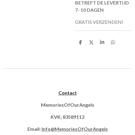
BETREFT DE LEVERTIJD
7- 10 DAGEN
GRATIS VERZENDEN!
D
D
S
D
e
e
h
e
l
e
a
l
e
l
r
e
n
e
n
Contact
MemoriesOfOurAngels
KVK; 83589112
Email:
Info@MemoriesOfOurAngels