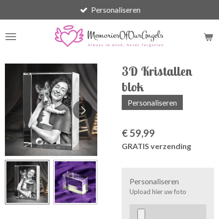
Personaliseren
Ga
direct
naar
de
hoofdinhoud
3D Kristallen
blok
Personaliseren
€ 59,99
GRATIS verzending
Personaliseren
Upload hier uw foto