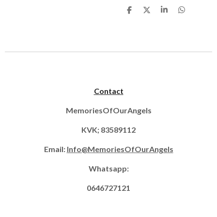
D
D
S
D
e
e
h
e
l
e
a
l
e
l
r
e
n
e
n
Contact
MemoriesOfOurAngels
KVK; 83589112
Email:
Info@MemoriesOfOurAngels
Whatsapp:
0646727121