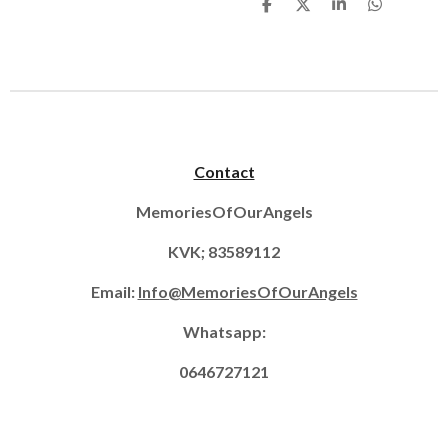
D
D
S
D
e
e
h
e
l
e
a
l
e
l
r
e
n
e
n
Contact
MemoriesOfOurAngels
KVK; 83589112
Email:
Info@MemoriesOfOurAngels
Whatsapp:
0646727121