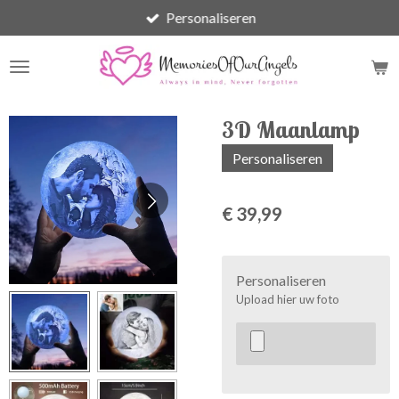
Personaliseren
Ga
direct
naar
de
hoofdinhoud
3D Maanlamp
Personaliseren
€ 39,99
Personaliseren
Upload hier uw foto