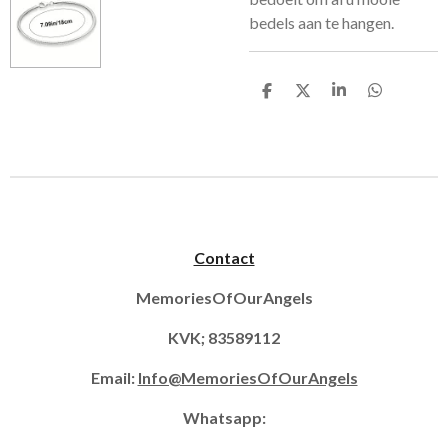
bedels aan te hangen.
D
D
S
D
e
e
h
e
l
e
a
l
e
l
r
e
n
e
n
Contact
MemoriesOfOurAngels
KVK; 83589112
Email:
Info@MemoriesOfOurAngels
Whatsapp: