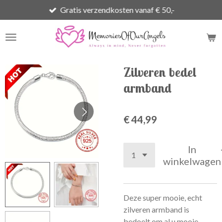
Gratis verzendkosten vanaf € 50,-
Ga
direct
naar
de
hoofdinhoud
Zilveren bedel
armband
€ 44,99
In
winkelwagen
Deze super mooie, echt
zilveren armband is
bedoelt om al u mooie