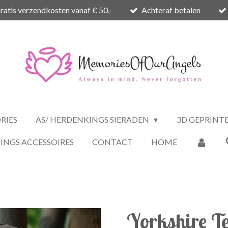
ratis verzendkosten vanaf € 50,-
Achteraf betalen
RIES
AS/ HERDENKINGS SIERADEN
3D GEPRINT
INGS ACCESSOIRES
CONTACT
HOME
Yorkshire Te