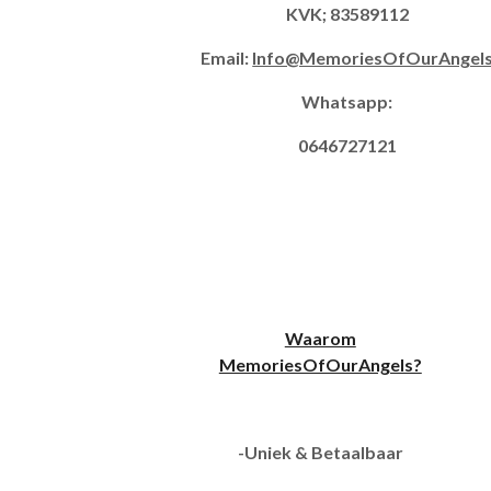
KVK; 83589112
Email:
Info@MemoriesOfOurAngel
Whatsapp:
0646727121
Waarom
MemoriesOfOurAngels?
-Uniek & Betaalbaar