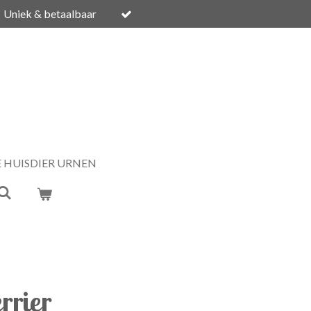
Uniek & betaalbaar
E HUISDIER URNEN
rrier