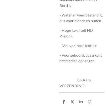
Bord is
- Water en weerbestendig,
dus voor binnen en buiten.
- Hoge kwaliteit HD
Printing
- Met voelbaar textuur
- Voorgeboord, dus u kunt
het meteen ophangen!
GRATIS
VERZENDING!
D
D
S
D