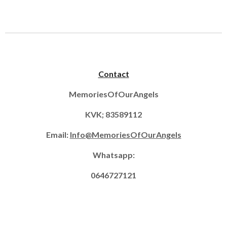
e
e
h
e
l
e
a
l
e
l
r
e
n
e
n
Contact
MemoriesOfOurAngels
KVK; 83589112
Email:
Info@MemoriesOfOurAngels
Whatsapp:
0646727121