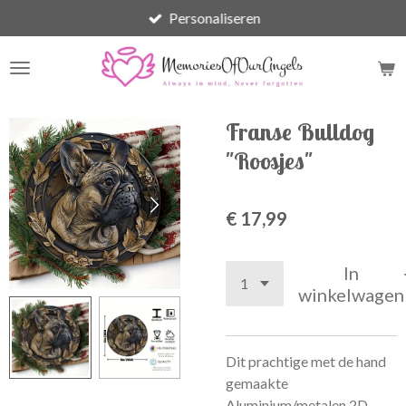
Personaliseren
Ga
direct
naar
de
hoofdinhoud
Franse Bulldog
"Roosjes"
€ 17,99
In
winkelwagen
Dit prachtige met de hand
gemaakte
Aluminium/metalen 2D