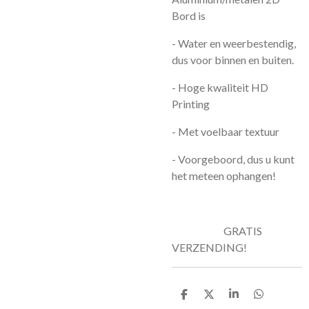
Bord is
- Water en weerbestendig,
dus voor binnen en buiten.
- Hoge kwaliteit HD
Printing
- Met voelbaar textuur
- Voorgeboord, dus u kunt
het meteen ophangen!
GRATIS
VERZENDING!
D
D
S
D