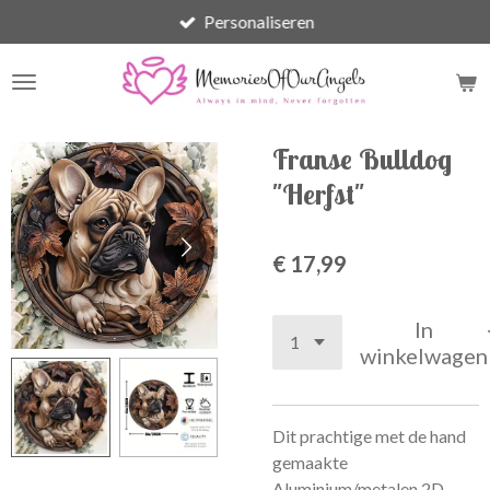
Personaliseren
Ga
direct
naar
de
hoofdinhoud
Franse Bulldog
"Herfst"
€ 17,99
In
winkelwagen
Dit prachtige met de hand
gemaakte
Aluminium/metalen 2D