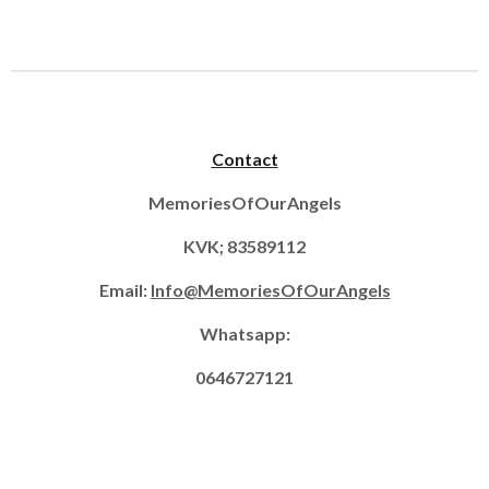
e
e
h
e
l
e
a
l
e
l
r
e
n
e
n
Contact
MemoriesOfOurAngels
KVK; 83589112
Email:
Info@MemoriesOfOurAngels
Whatsapp:
0646727121