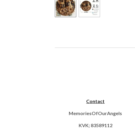
Contact
MemoriesOfOurAngels
KVK; 83589112