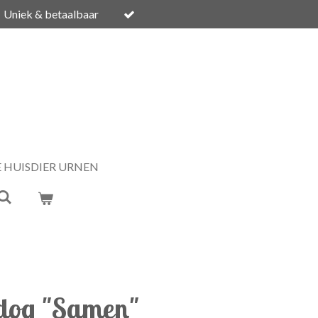
Uniek & betaalbaar
E HUISDIER URNEN
dog "Samen"