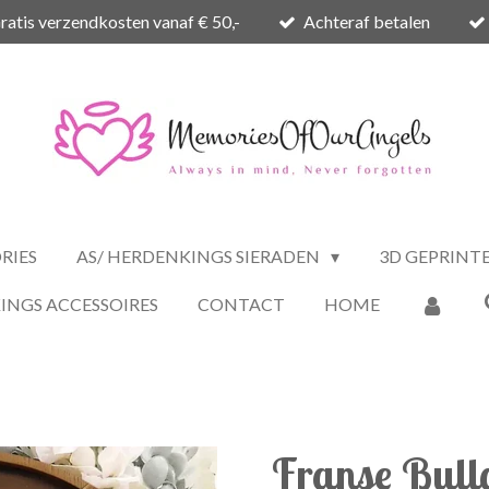
ratis verzendkosten vanaf € 50,-
Achteraf betalen
RIES
AS/ HERDENKINGS SIERADEN
3D GEPRINT
INGS ACCESSOIRES
CONTACT
HOME
Franse Bull