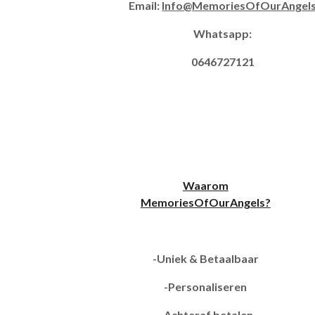
Email:
Info@MemoriesOfOurAngel
Whatsapp:
0646727121
Waarom
MemoriesOfOurAngels?
-Uniek & Betaalbaar
-Personaliseren
-Achteraf betalen