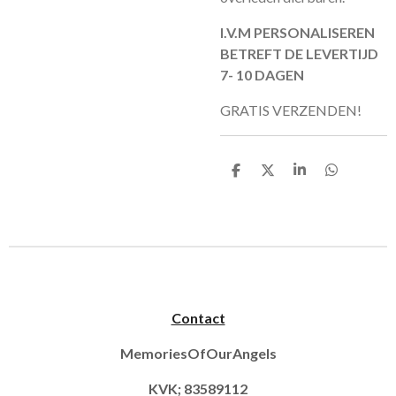
I.V.M PERSONALISEREN
BETREFT DE LEVERTIJD
7- 10 DAGEN
GRATIS VERZENDEN!
D
D
S
D
e
e
h
e
l
e
a
l
e
l
r
e
n
e
n
Contact
MemoriesOfOurAngels
KVK; 83589112