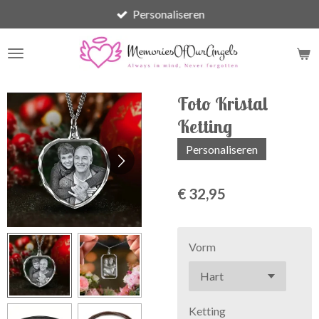
Personaliseren
Ga
direct
naar
de
hoofdinhoud
Foto Kristal
Ketting
Personaliseren
€ 32,95
Vorm
Ketting