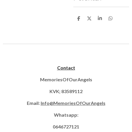
D
D
S
D
e
e
h
e
l
e
a
l
e
l
r
e
n
e
n
Contact
MemoriesOfOurAngels
KVK; 83589112
Email:
Info@MemoriesOfOurAngels
Whatsapp:
0646727121