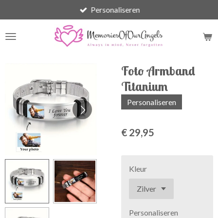
Personaliseren
Ga
direct
naar
de
hoofdinhoud
Foto Armband
Titanium
Personaliseren
€ 29,95
Kleur
Personaliseren