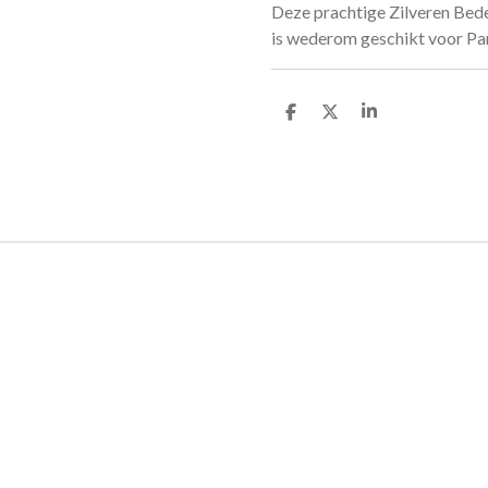
Deze prachtige Zilveren Bed
is wederom geschikt voor Pa
D
D
S
e
e
h
l
e
a
e
l
r
n
e