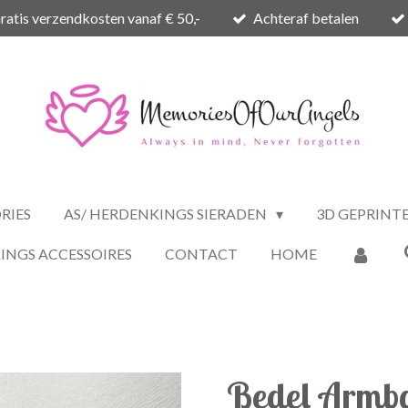
ratis verzendkosten vanaf € 50,-
Achteraf betalen
RIES
AS/ HERDENKINGS SIERADEN
3D GEPRINT
INGS ACCESSOIRES
CONTACT
HOME
Bedel Armb