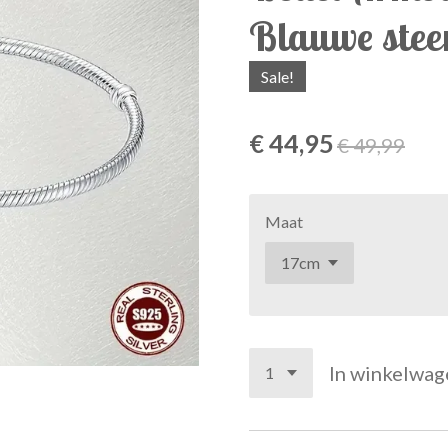
Blauwe stee
Sale!
€ 44,95
€ 49,99
Maat
In winkelwag