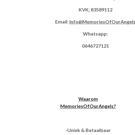
KVK; 83589112
Email:
Info@MemoriesOfOurAngel
Whatsapp:
0646727121
Waarom
MemoriesOfOurAngels?
-Uniek & Betaalbaar