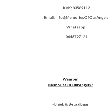
KVK; 83589112
Email:
Info@MemoriesOfOurAngel
Whatsapp:
0646727121
Waarom
MemoriesOfOurAngels?
-Uniek & Betaalbaar