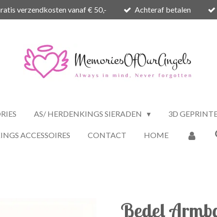
ratis verzendkosten vanaf € 50,-
Achteraf betalen
RIES
AS/ HERDENKINGS SIERADEN
3D GEPRINT
INGS ACCESSOIRES
CONTACT
HOME
Bedel Armba