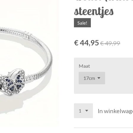
steentjes
Sale!
€ 44,95
€ 49,99
Maat
In winkelwag