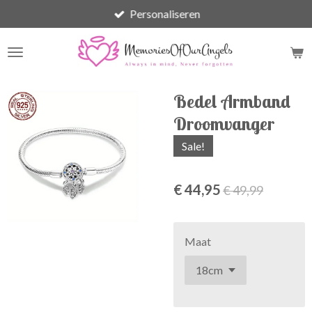
Personaliseren
Ga
direct
naar
de
hoofdinhoud
Bedel Armband
Droomvanger
Sale!
€ 44,95
€ 49,99
Maat