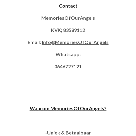
Contact
MemoriesOfOurAngels
KVK; 83589112
Email:
Info@MemoriesOfOurAngels
Whatsapp:
0646727121
Waarom MemoriesOfOurAngels?
-Uniek & Betaalbaar