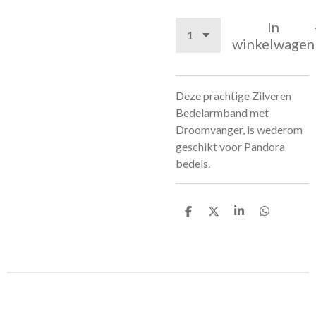
In
winkelwagen
Deze prachtige Zilveren
Bedelarmband met
Droomvanger, is wederom
geschikt voor Pandora
bedels.
D
D
S
D
e
e
h
e
l
e
a
l
e
l
r
e
n
e
n