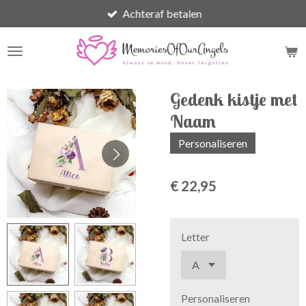
Achteraf betalen
Ga
direct
naar
de
hoofdinhoud
Gedenk kistje met
Naam
Personaliseren
€ 22,95
Letter
Personaliseren