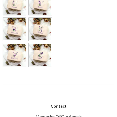
Contact
MemoriesOfOurAngels