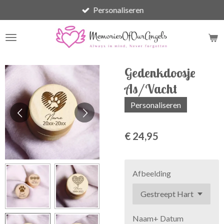
Personaliseren
Ga
direct
naar
de
hoofdinhoud
Gedenkdoosje
As/Vacht
Personaliseren
€ 24,95
Afbeelding
Naam+ Datum