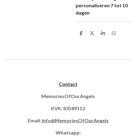
personaliseren 7 tot 10
dagen
D
D
S
D
e
e
h
e
l
e
a
l
e
l
r
e
n
e
n
Contact
MemoriesOfOurAngels
KVK; 83589112
Email:
Info@MemoriesOfOurAngels
Whatsapp: