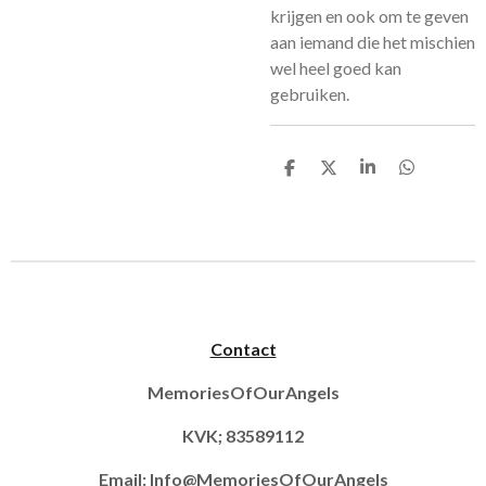
krijgen en ook om te geven
aan iemand die het mischien
wel heel goed kan
gebruiken.
D
D
S
D
e
e
h
e
l
e
a
l
e
l
r
e
n
e
n
Contact
MemoriesOfOurAngels
KVK; 83589112
Email:
Info@MemoriesOfOurAngels