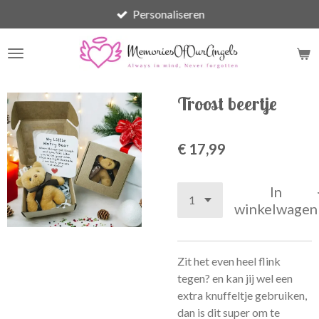
Personaliseren
Ga
direct
naar
de
hoofdinhoud
Troost beertje
€ 17,99
In
winkelwagen
Zit het even heel flink
tegen? en kan jij wel een
extra knuffeltje gebruiken,
dan is dit super om te