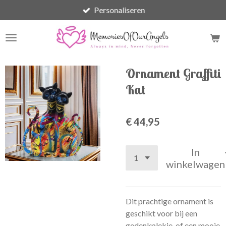
Personaliseren
Ga
direct
naar
de
hoofdinhoud
Ornament Graffiti
Kat
€ 44,95
In
winkelwagen
Dit prachtige ornament is
geschikt voor bij een
gedenkplekje, of een mooie