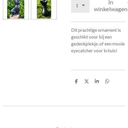
In
winkelwagen
Dit prachtige ornament is
geschikt voor bij een
gedenkplekje, of een mooie
eyecatcher voor in huis!
D
D
S
D
e
e
h
e
l
e
a
l
e
l
r
e
n
e
n