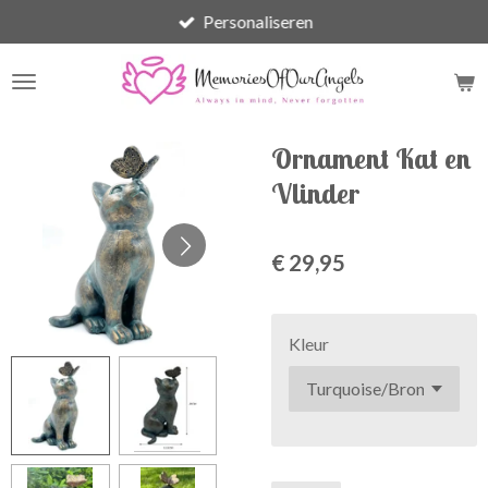
Personaliseren
Ga
direct
naar
de
hoofdinhoud
Ornament Kat en
Vlinder
€ 29,95
Kleur