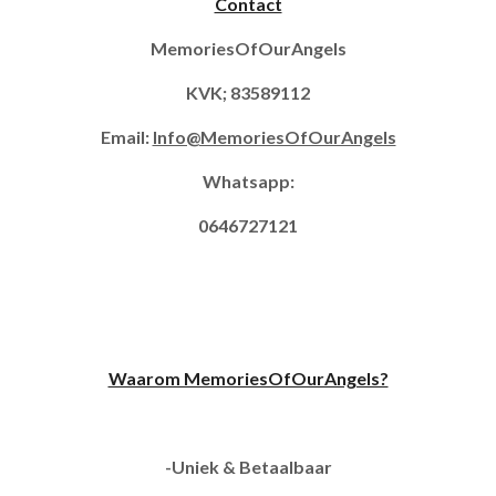
Contact
MemoriesOfOurAngels
KVK; 83589112
Email:
Info@MemoriesOfOurAngels
Whatsapp:
0646727121
Waarom MemoriesOfOurAngels?
-Uniek & Betaalbaar