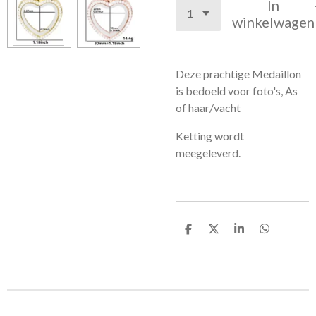
In
winkelwagen
Deze prachtige Medaillon
is bedoeld voor foto's, As
of haar/vacht
Ketting wordt
meegeleverd.
D
D
S
D
e
e
h
e
l
e
a
l
e
l
r
e
n
e
n