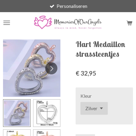
Personaliseren
Ga
direct
naar
de
hoofdinhoud
Hart Medaillon
strassteentjes
€ 32,95
Kleur