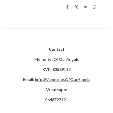
D
D
S
D
e
e
h
e
l
e
a
l
e
l
r
e
n
e
n
Contact
MemoriesOfOurAngels
KVK; 83589112
Email:
Info@MemoriesOfOurAngels
Whatsapp:
0646727121