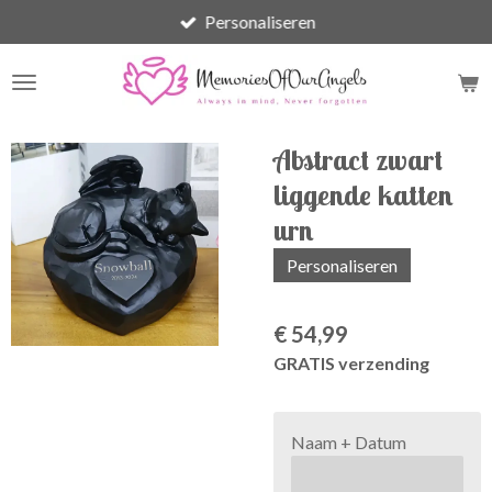
Personaliseren
Ga
direct
naar
de
hoofdinhoud
Abstract zwart
liggende katten
urn
Personaliseren
€ 54,99
GRATIS verzending
Naam + Datum