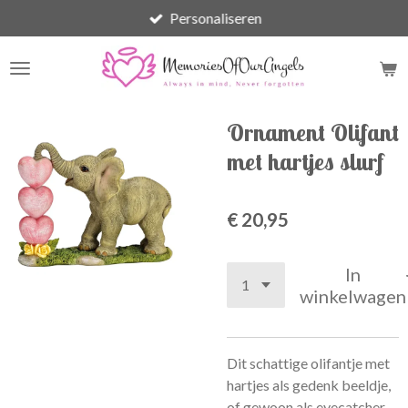
Personaliseren
Ga
direct
naar
de
hoofdinhoud
Ornament Olifant
met hartjes slurf
€ 20,95
In
winkelwagen
Dit schattige olifantje met
hartjes als gedenk beeldje,
of gewoon als eyecatcher