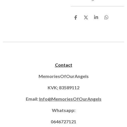
D
D
S
D
e
e
h
e
l
e
a
l
e
l
r
e
n
e
n
Contact
MemoriesOfOurAngels
KVK; 83589112
Email:
Info@MemoriesOfOurAngels
Whatsapp:
0646727121