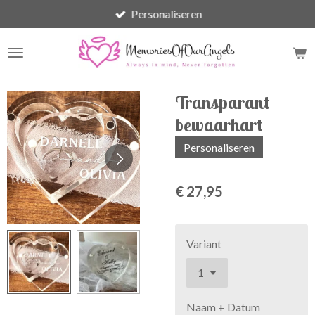
Personaliseren
Ga
direct
naar
de
hoofdinhoud
Transparant
bewaarhart
Personaliseren
€ 27,95
Variant
Naam + Datum