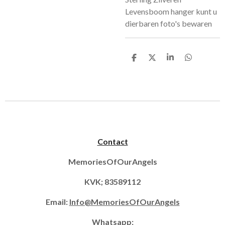
Levensboom hanger kunt u
dierbaren foto's bewaren
D
D
S
D
e
e
h
e
l
e
a
l
e
l
r
e
n
e
n
Contact
MemoriesOfOurAngels
KVK; 83589112
Email:
Info@MemoriesOfOurAngels
Whatsapp: