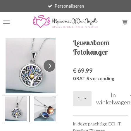
Personaliseren
Ga
direct
naar
de
hoofdinhoud
Levensboom
Fotohanger
€ 69,99
GRATIS verzending
In
winkelwagen
In deze prachtige ECHT
Sterling Zilveren