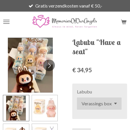
Gratis verzendkosten vanaf € 50,-
Ga
direct
naar
de
hoofdinhoud
Labubu "Have a
seat"
€ 34,95
Labubu