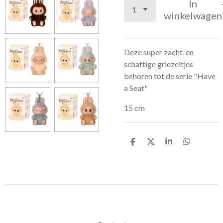
In
winkelwagen
Deze super zacht, en
schattige griezeltjes
behoren tot de serie "Have
a Seat"
15 cm
D
D
S
D
e
e
h
e
l
e
a
l
e
l
r
e
n
e
n