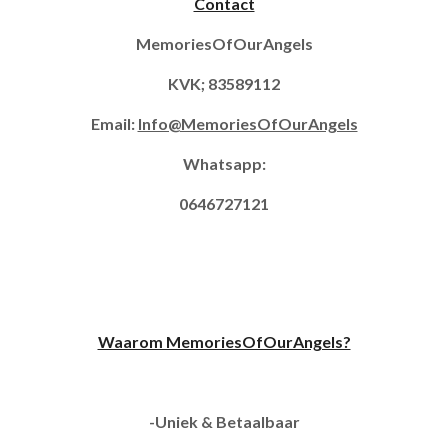
Contact
MemoriesOfOurAngels
KVK; 83589112
Email:
Info@MemoriesOfOurAngels
Whatsapp:
0646727121
Waarom MemoriesOfOurAngels?
-Uniek & Betaalbaar