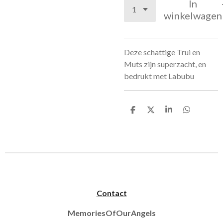
In
winkelwagen
Deze schattige Trui en
Muts zijn superzacht, en
bedrukt met Labubu
D
D
S
D
e
e
h
e
l
e
a
l
e
l
r
e
n
e
n
Contact
MemoriesOfOurAngels