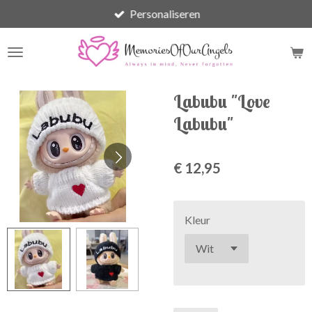
Personaliseren
Ga
direct
naar
de
hoofdinhoud
Labubu "Love
Labubu"
€ 12,95
Kleur