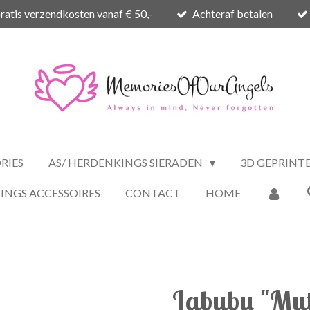
ratis verzendkosten vanaf € 50,-
Achteraf betalen
RIES
AS/ HERDENKINGS SIERADEN
3D GEPRINT
INGS ACCESSOIRES
CONTACT
HOME
Labubu "Mu