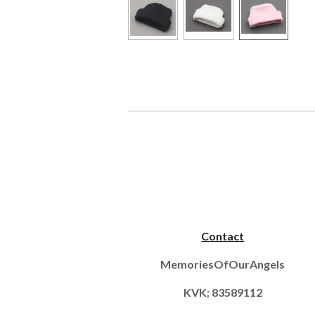
Contact
MemoriesOfOurAngels
KVK; 83589112