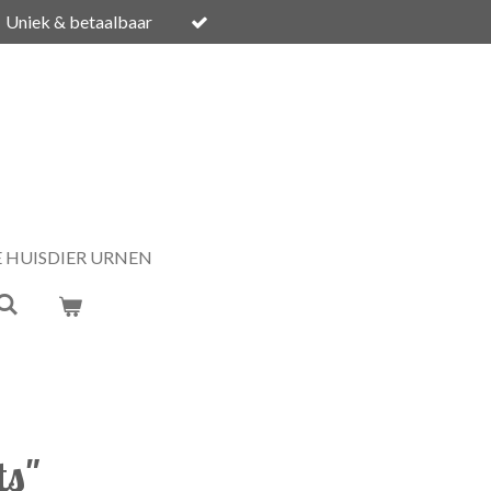
Uniek & betaalbaar
E HUISDIER URNEN
ts"