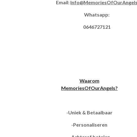
Email:
Info@MemoriesOfOurAngel
Whatsapp:
0646727121
Waarom
MemoriesOfOurAngels?
-Uniek & Betaalbaar
-Personaliseren
-Achteraf betalen