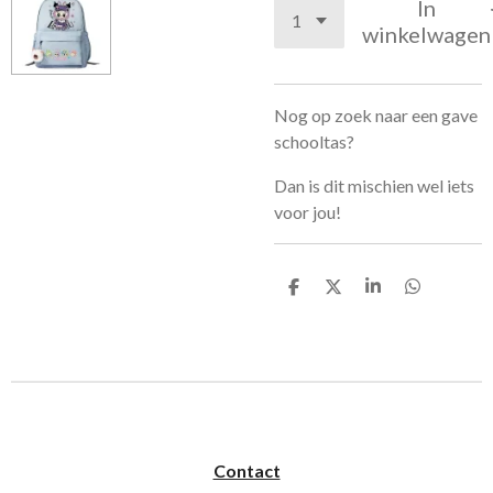
In
winkelwagen
Nog op zoek naar een gave
schooltas?
Dan is dit mischien wel iets
voor jou!
D
D
S
D
e
e
h
e
l
e
a
l
e
l
r
e
n
e
n
Contact