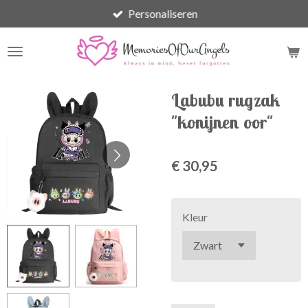
Personaliseren
Ga
direct
naar
de
hoofdinhoud
Labubu rugzak
"konijnen oor"
€ 30,95
Kleur