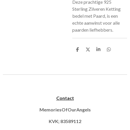
Deze prachtige 925
Sterling Zilveren Ketting
bedel met Paard, is een
echte aanwinst voor alle
paarden liefhebbers.
D
D
S
D
e
e
h
e
l
e
a
l
e
l
r
e
n
e
n
Contact
MemoriesOfOurAngels
KVK; 83589112