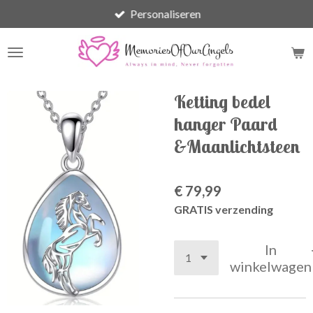
Personaliseren
Ga
direct
naar
de
hoofdinhoud
Ketting bedel
hanger Paard
&Maanlichtsteen
€ 79,99
GRATIS verzending
In
winkelwagen