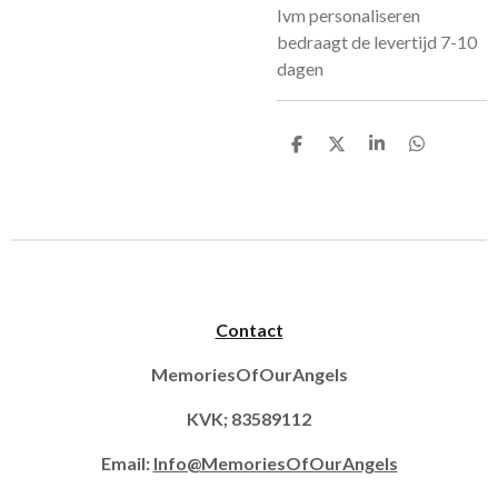
Ivm personaliseren
bedraagt de levertijd 7-10
dagen
D
D
S
D
e
e
h
e
l
e
a
l
e
l
r
e
n
e
n
Contact
MemoriesOfOurAngels
KVK; 83589112
Email:
Info@MemoriesOfOurAngels