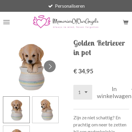
Personaliseren
Ga
direct
naar
de
hoofdinhoud
Golden Retriever
in pot
€ 34,95
In
winkelwagen
Zijn ze niet schattig? En
prachtig om neer te zetten
bij een gedenkplekje..