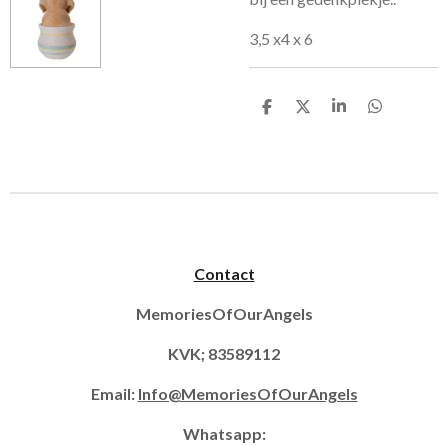
3,5 x4 x 6
D
D
S
D
e
e
h
e
l
e
a
l
e
l
r
e
n
e
n
Contact
MemoriesOfOurAngels
KVK; 83589112
Email:
Info@MemoriesOfOurAngels
Whatsapp: