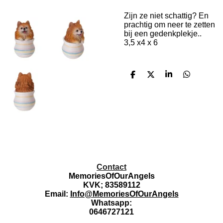
Zijn ze niet schattig? En
prachtig om neer te zetten
bij een gedenkplekje..
3,5 x4 x 6
D
D
S
D
e
e
h
e
l
e
a
l
e
l
r
e
n
e
n
Contact
MemoriesOfOurAngels
KVK; 83589112
Email:
Info@MemoriesOfOurAngels
Whatsapp:
0646727121