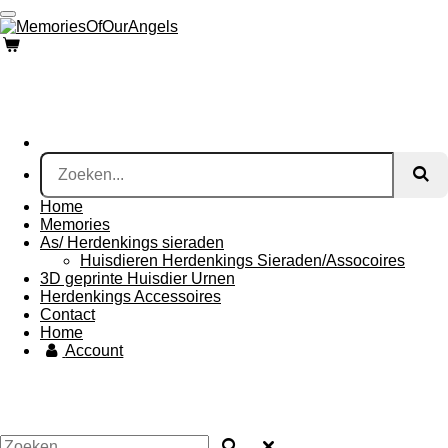
Ga
direct
naar
de
hoofdinhoud
Home
Memories
As/ Herdenkings sieraden
Huisdieren Herdenkings Sieraden/Assocoires
3D geprinte Huisdier Urnen
Herdenkings Accessoires
Contact
Home
Account