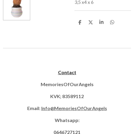
3,5 x4 x 6
D
D
S
D
e
e
h
e
l
e
a
l
e
l
r
e
n
e
n
Contact
MemoriesOfOurAngels
KVK; 83589112
Email:
Info@MemoriesOfOurAngels
Whatsapp:
0646727121