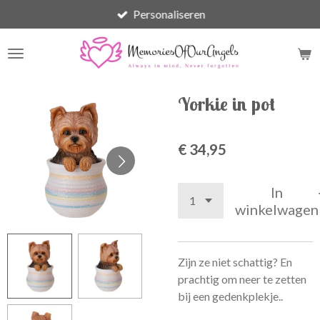
Personaliseren
Ga
direct
naar
de
hoofdinhoud
Yorkie in pot
€ 34,95
In
winkelwagen
Zijn ze niet schattig? En
prachtig om neer te zetten
bij een gedenkplekje..