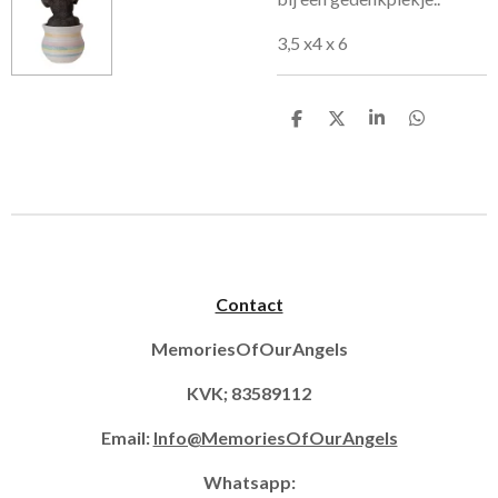
3,5 x4 x 6
D
D
S
D
e
e
h
e
l
e
a
l
e
l
r
e
n
e
n
Contact
MemoriesOfOurAngels
KVK; 83589112
Email:
Info@MemoriesOfOurAngels
Whatsapp: