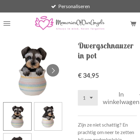
Personaliseren
Ga
direct
naar
de
hoofdinhoud
Dwergschnauzer
in pot
€ 34,95
In
winkelwagen
Zijn ze niet schattig? En
prachtig om neer te zetten
bij een gedenkplekje..