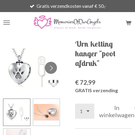
Gratis verzendkosten vanaf € 50,-
Ga
direct
naar
de
hoofdinhoud
Urn ketting
hanger "poot
afdruk"
€ 72,99
GRATIS verzending
In
winkelwagen