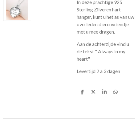
In deze prachtige 925
Sterling Zilveren hart
hanger, kunt u het as van uw
overleden dierenvriendje
met u mee dragen.
Aan de achterzijde vind u
de tekst " Always in my
heart"
Levertijd 2 a 3 dagen
D
D
S
D
e
e
h
e
l
e
a
l
e
l
r
e
n
e
n