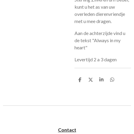
kunt u het as van uw
overleden dierenvriendje
met u mee dragen.
Aan de achterzijde vind u
de tekst "Always in my
heart"
Levertijd 2 a 3 dagen
D
D
S
D
e
e
h
e
l
e
a
l
e
l
r
e
n
e
n
Contact