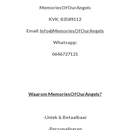
MemoriesOfOurAngels
KVK; 83589112
Email:
Info@MemoriesOfOurAngels
Whatsapp:
0646727121
Waarom MemoriesOfOurAngels?
-Uniek & Betaalbaar
-Personaliseren