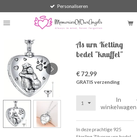
Personaliseren
Ga
direct
naar
de
hoofdinhoud
As urn Ketting
bedel "knuffel"
€ 72,99
GRATIS verzending
In
winkelwagen
In deze prachtige 925
Sterling Zilveren urn bedel,