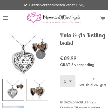
Gratis verzendkosten vanaf € 50,-
Ga
direct
naar
de
hoofdinhoud
Foto & As Ketting
bedel
€ 89,99
GRATIS verzending
In
winkelwagen
In deze prachtige 925
Sterling Zilveren Ketting