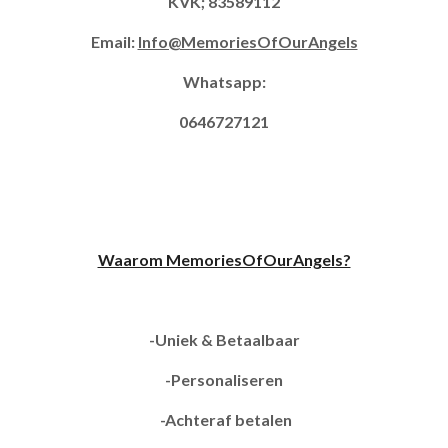
KVK; 83589112
Email:
Info@MemoriesOfOurAngels
Whatsapp:
0646727121
Waarom MemoriesOfOurAngels?
-Uniek & Betaalbaar
-Personaliseren
-Achteraf betalen