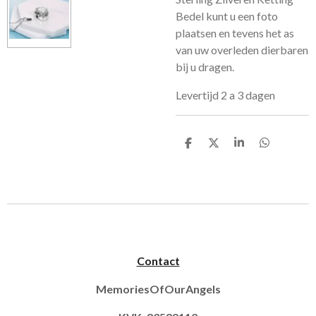
Bedel kunt u een foto
plaatsen en tevens het as
van uw overleden dierbaren
bij u dragen.
Levertijd 2 a 3 dagen
D
D
S
D
e
e
h
e
l
e
a
l
e
l
r
e
n
e
n
Contact
MemoriesOfOurAngels